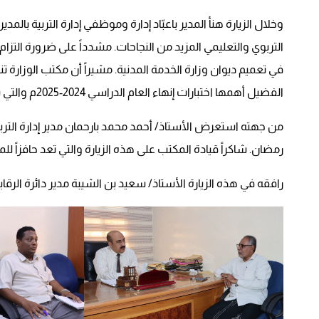
وخلال الزيارة هنأ المدير باعبّاد إدارة وموظفي إدارة التربية بال
التربوي والتعليمي المزيد من النجاحات. مشدداً على ضرورة التز
في تعميم ديوان وزارة الخدمة المدنية. مشيراً أن مكتب الوزارة 
الفضيل أهمها اختبارات إنهاء العام الدراسي 2024-2025م والتي ينبغي الاستعداد المبكر لها ضماناً لنجاحها.
من جهته استعرض الأستاذ/ أحمد محمد بارحمان مدير إدارة التربي
رمضان. شاكراً قيادة المكتب على هذه الزيارة والتي تعد حافزاً ل
رافقه في هذه الزيارة الأستاذ/ سعيد بن الشيبة مدير دائرة الرقا