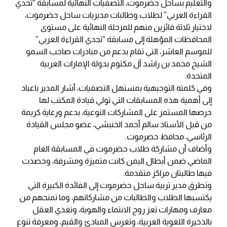
والتعليم بساحل حضرموت، التصفيات النهائية لمسابقة “تحدي
القراءة العربي” لطلاب وطالبات مديريات ساحل حضرموت،
لاختيار ثلاثة فائزين منهم للمرحلة النهائية على مستوى
المحافظات المؤهلة إلى مسابقة “تحدي القراءة العربي”
للموسم العاشر، التي تقام بدعم من مبادرات صاحب السمو
الشيخ محمد بن راشد آل مكتوم بدولة الإمارات العربية
المتحدة.
وفي كلمته التوجيهية بمستهل التصفيات، أشار المدير باعباد
إلى أهمية هذه المسابقات التي تولي قيادة المكتب لها
حرصها المستمر على المشاركات النوعية، بدعم ورعاية كريمة
من قبل الأستاذ سالم أحمد الخنبشي، عضو مجلس القيادة
الرئاسي، محافظ حضرموت.
وأضاف أن مشاركة طلاب حضرموت في المسابقة العام
الماضي ضمن أبطال اليمن كانت متميزة ومشرفة، وحصدت
فيها طالبتان مراكز متقدمة.
وتطرق مدير تربية ساحل حضرموت إلى الفائدة الكبيرة التي
يكتسبها الطلاب والطالبات من مشاركاتهم، وما تمنحهم من
معارف ومهارات تعز روح الانتماء والهوية، وتغذي العقل
بالذخيرة اللغوية العربية، وتغرس المبادئ والقيم، ومعرفة تنوع