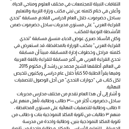
الثقافات النبيلة للمجتمعات في مختلف العلوم ومناحي الحياة.
وأعلن في ختام كلمته عن تبني مكتب وزارة التربية والتعليم
بساحل حضرموت، خلال العام الدراسي القادم، مسابقة “تحدي
القراءة العربي” على مستوى مديريات ساحل حضرموت ضمن
الأنشطة النوعية للمكتب.
وكان الأستاذ صبري عوض الدباء، منسق مسابقة “تحدي
القراءة العربي” بمكتب الوزارة بالمحافظة، قد استعرض في
كلمته مراحل وخطوات إدارة المسابقة، مبيناً أن مسابقة
تحدي القراءة العربي هي أكبر مسابقة للقراءة باللغة العربية
في العالم، أطلقها الشيخ محمد بن راشد آل مكتوم 2015.
وفيها يقرأ الطلبة 50 كتاباً خلال عام دراسي ويكتبون تلخيص
لكل كتاب في “جوازات التحدي” من أجل الوصول للتصفيات
النهائية.
و أشار إلى أن هذا العام تقدم من مختلف مدارس مديريات
ساحل حضرموت أكثر من ٣٠٠٠ طالب وطالبة، تأهل منهم على
١١ طالب وطالبة للتصفيات النهائية على مستوى المحافظة ،
منهم ٣ طالبات من ثانوية المكلا النموذجية بنات و طالب من
ثانوية المكلا النموذجية بنين، وطالبة واحدة من مدرسة
الحميقاني للتعليم الأساسي بالمكلا، و طالبة واحدة من ثانوية