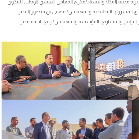
مديرية مدينة المكلا والأستاذ/فكري المعافى المنسق الوطني للمكون
الله بن مخاشن منسق المشروع بالمحافظة والمهندس/ فهمي بن منصور المدير
لبرامج والمشاريع بالمؤسسة والمهندس/ ربيع بادعام مدير