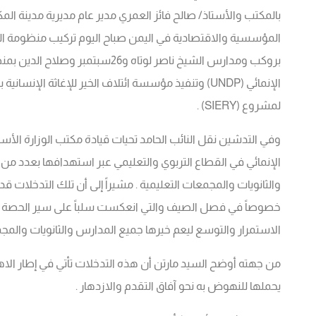
المؤسسية والاقتصادية في اليمن صباح اليوم تركيب منظومة ا
بروكب ومدارس الشيخ ناصر لوتاه و26
الإنمائي (UNDP) وتنفيذ مؤسسة ائتلاف الخير للإغاثة
لمشروع (SIERY) .
وفي التدشين نقل النائب الحامد تحيات قيادة مكتب الوزارة الأستاذ/
الإنمائي في القطاع التربوي والتعليمي عبر استهدافها بعدد 
والثانويات والمجمعات التعليمية . مشيراً إلى أن تلك التدخلات
خصوصاً في فصل الصيف والتي انعكست سلباً على سير الحصة الد
الاستمرار والتوسع ليعم خيرها جميع المدارس والثانويات والم
من جهته أوضح السيد مارتن أن هذه التدخلات تأتي في إطار الاهتم
يحملها للنهوض به نحو آفاق التقدم والازدهار .