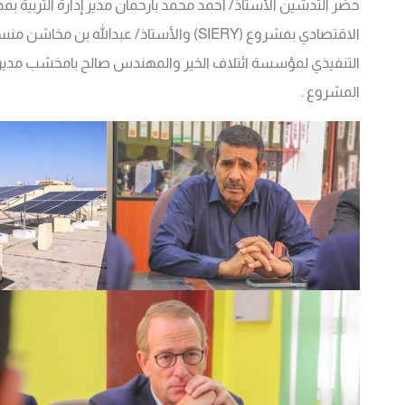
حضر التدشين الأستاذ/ أحمد محمد بارحمان مدير إدارة التربية ب
الاقتصادي بمشروع (SIERY) والأستاذ/ عبد
التنفيذي لمؤسسة ائتلاف الخير والمهندس صالح بامخشب مدير ا
المشروع .