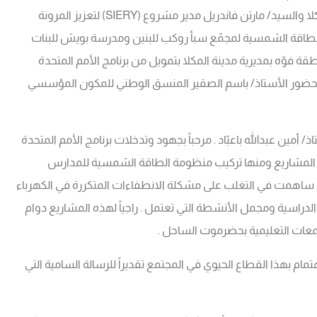
بالمكتب والأستاذ/ صالح فائز العمري مدير عام مديرية مدينة المكلا والسيد/ مارتن فاندريل مدير مشروع (SIERY) لتعزيز المرونة
لطاقة الشمسية لمجمّع سبأ روكب للبنين ومدرسة بويش للبنات
سبتمبر وصلاح الدين بمنطقة فوّه بمديرية مدينة المكلا بتمويل من برنامج الأمم المتحدة
 الإنسانية بحضور الأستاذ/ باسم الصقير المنسق الوطني للمكون المؤسسي
 أمين عبدالله باعبّاد . مرحباً بجهود وتدخلات برنامج الأمم المتحدة
من المشاريع ومنها تركيب منظومة الطاقة الشمسية للمدارس
 قد ساهمت في التغلب على مشكلة الانطفاءات المتكررة في الكهرباء
راسية ومجمل الأنشطة التي تعتمل . راجياً لهذه المشاريع دوام
جمعات التعليمية بحضرموت الساحل .
ام بهذا القطاع الحيوي في المجتمع تقديراً للرسالة السامية التي