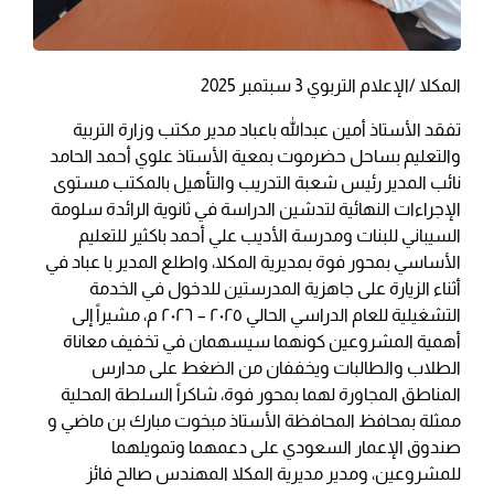
المكلا /الإعلام التربوي 3 سبتمبر 2025
تفقد الأستاذ أمين عبدالله باعباد مدير مكتب وزارة التربية
والتعليم بساحل حضرموت بمعية الأستاذ علوي أحمد الحامد
نائب المدير رئيس شعبة التدريب والتأهيل بالمكتب مستوى
الإجراءات النهائية لتدشين الدراسة في ثانوية الرائدة سلومة
السيباني للبنات ومدرسة الأديب علي أحمد باكثير للتعليم
الأساسي بمحور فوة بمديرية المكلا، واطلع المدير با عباد في
أثناء الزيارة على جاهزية المدرستين للدخول في الخدمة
التشغيلية للعام الدراسي الحالي ٢٠٢٥ – ٢٠٢٦ م، مشيراً إلى
أهمية المشروعين كونهما سيسهمان في تخفيف معاناة
الطلاب والطالبات ويخففان من الضغط على مدارس
المناطق المجاورة لهما بمحور فوة، شاكراً السلطة المحلية
ممثلة بمحافظ المحافظة الأستاذ مبخوت مبارك بن ماضي و
صندوق الإعمار السعودي على دعمهما وتمويلهما
للمشروعين، ومدير مديرية المكلا المهندس صالح فائز