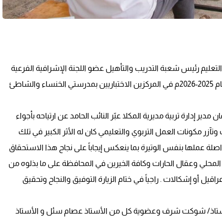
والتعليم رئيس شعبة التدريب والتأهيل عضو اللجنة الإشرافية الفرعية
للاختيارات بالمكتب اليوم سير اختبارات شهادة الثانوية العامة للعام 2025-2026م في المركزين الاختباريين بمدرستي الخنساء والشاطئ
دير إدارة تربية مديرية المكلا عبّر النائب الحامد عن ارتياحه بأجواء
تآزر مكونات العمل التربوي والتعليمي كان له الأثر الكبير في تلك
ى مواصلة عملها بنفس الوتيرة بما ينعكس إيجاباً على نجاح هذا الاستحقاق
المحلي وعقال الحارات وكافة الخيرين في المحافظة على ما بذلوه من
قيل أو إشكالات . راجياً في ختام الزيارة التوفيق والنجاح وتحقيق
لأستاذ/ شوكت شرف وعضوية كل من الأستاذ عصام سئل و الأستاذ