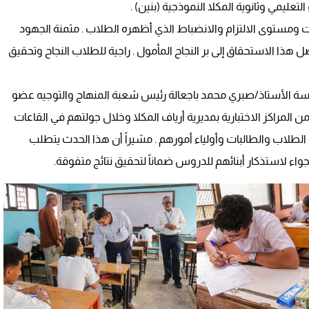
تعليمي وثانوية المكلا النموذجية (بنين) .
ات ومستوى الالتزام والانضباط الذي أظهره الطلاب . مثمنة الجهود
ل هذا الاستحقاق إلى بر النجاح المأمول . راجية للطلاب النجاح وتحقيق
رئاسة الأستاذ/صبري محمد باجعالة رئيس شعبة المنهاج والتوجيه عضو
من المراكز الاختبارية بمديرية أرياف المكلا وخلال جولتهم في القاعات
 الطلاب والطالبات وأولياء أمورهم . مشيراً أن هذا الحدث يتطلب
الأجواء لاستذكار أبنائهم للدروس ضماناً لتحقيق نتائج متفوقة.