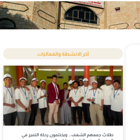
آخر الانشطة والفعاليات
طلابٌ جمعهم الشغف… ويختتمون رحلة التميز في