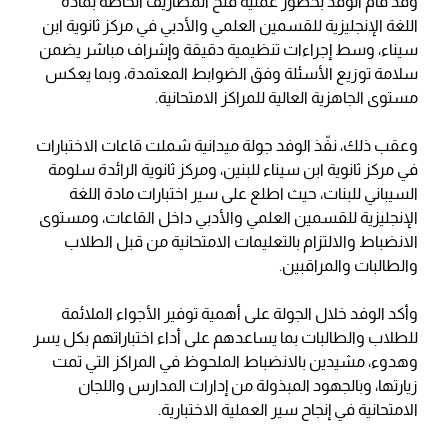
وقد قام الوفد بحضور عملية فتح المظاريف الخاصة بمادة
اللغة الإنجليزية للقسمين العلمي والأدبي في مركز ثانوية ابن
سيناء، وسط إجراءات تنظيمية دقيقة وإشراف مباشر يضمن
سلامة توزيع الأسئلة وفق الضوابط المعتمدة، وبما يعكس
مستوى الجاهزية العالية للمراكز الامتحانية.
وعقب ذلك، نفّذ الوفد جولة ميدانية شملت قاعات الاختبارات
في مركز ثانوية ابن سيناء للبنين، ومركز ثانوية الرائدة سلومة
السيباني للبنات، حيث اطلع على سير اختبارات مادة اللغة
الإنجليزية للقسمين العلمي والأدبي داخل القاعات، ومستوى
الانضباط والالتزام بالتعليمات الامتحانية من قبل الطلاب
والطالبات والمراقبين.
وأكد الوفد خلال الجولة على أهمية توفير الأجواء الملائمة
للطلاب والطالبات بما يساعدهم على أداء اختباراتهم بكل يسر
وهدوء، مشيدين بالانضباط الملحوظ في المراكز التي تمت
زيارتها، وبالجهود المبذولة من إدارات المدارس واللجان
الامتحانية في إنجاح سير العملية الاختبارية.