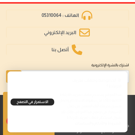
الهاتف : 05310064
البريد الإلكتروني
أتصل بنا
اشترك بالنشرة الإلكترونية
إشتراك
🍪 الخصوصية وملفات تعريف
الارتباط؟
هذا الموقع يستخدم ملفات تعريف الارتباط
الخاصة للتأكد من سهولة الاستخدام وضمان
الاستمرار في التصفح
تحسين تجربتك أثناء التصفح. من خلال
تابعنا على
الاستمرار في تصفح هذا الموقع، فإنك تقر
بقبول استخدام ملفات تعريف الارتباط.
الشروط والأحكام والسياسات
جميع الحقوق محفوظة © 2023 مكتب وزارة التربية
والتعليم. محافظة حضرموت