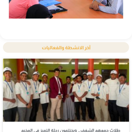
آخر الانشطة والفعاليات
طلابٌ جمعهم الشغف… ويختتمون رحلة التميز في المخيم